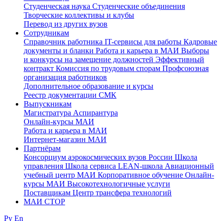
Студенческая наука
Студенческие объединения
Творческие коллективы и клубы
Перевод из других вузов
Сотрудникам
Cправочник работника
IT-сервисы для работы
Кадровые
документы и бланки
Работа и карьера в МАИ
Выборы
и конкурсы на замещение должностей
Эффективный
контракт
Комиссия по трудовым спорам
Профсоюзная
организация работников
Дополнительное образование и курсы
Реестр документации СМК
Выпускникам
Магистратура
Аспирантура
Онлайн-курсы МАИ
Работа и карьера в МАИ
Интернет-магазин МАИ
Партнёрам
Консорциум аэрокосмических вузов России
Школа
управления
Школа сервиса
LEAN-школа
Авиационный
учебный центр МАИ
Корпоративное обучение
Онлайн-
курсы МАИ
Высокотехнологичные услуги
Поставщикам
Центр трансфера технологий
МАИ СТОР
Ру
En