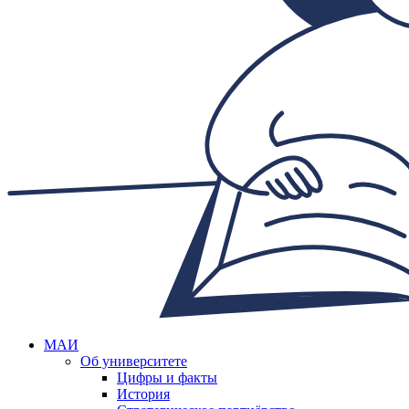
МАИ
Об университете
Цифры и факты
История