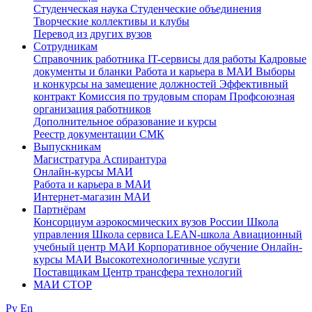
Студенческая наука
Студенческие объединения
Творческие коллективы и клубы
Перевод из других вузов
Сотрудникам
Cправочник работника
IT-сервисы для работы
Кадровые
документы и бланки
Работа и карьера в МАИ
Выборы
и конкурсы на замещение должностей
Эффективный
контракт
Комиссия по трудовым спорам
Профсоюзная
организация работников
Дополнительное образование и курсы
Реестр документации СМК
Выпускникам
Магистратура
Аспирантура
Онлайн-курсы МАИ
Работа и карьера в МАИ
Интернет-магазин МАИ
Партнёрам
Консорциум аэрокосмических вузов России
Школа
управления
Школа сервиса
LEAN-школа
Авиационный
учебный центр МАИ
Корпоративное обучение
Онлайн-
курсы МАИ
Высокотехнологичные услуги
Поставщикам
Центр трансфера технологий
МАИ СТОР
Ру
En