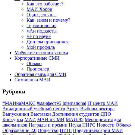
Как это работает?
МАИ Хобби
Один день в...
Как, зачем и почему?
Терминология
мАи подкасты
Чё по науке
Диплом пригодился
Мой профиль
Маёвские истории успеха
Корпоративные СМИ
Облако
Пропеллер
Обратная связь для СМИ
Символика МАИ
Рубрики
#МАИнаМАКС
#маифест95
International
IT-центр МАИ
Авиационный учебный центр
Артек
Выборы ректора
Выпускники
Выставки
Достижения студентов
ДПО
Конкурсы
МАИ
МАИ в СМИ
МАИ-95
Мероприятия для
школьников
Награды и премии
Наука
НИРС
Новости
Облако
Образование 2.0
Общество
ПИШ
Предуниверсарий МАИ