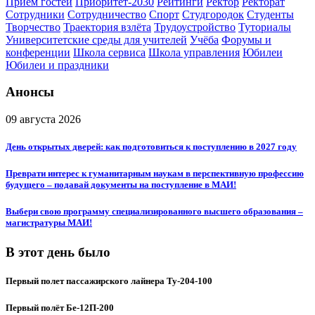
Приём гостей
Приоритет-2030
Рейтинги
Ректор
Ректорат
Сотрудники
Сотрудничество
Спорт
Студгородок
Студенты
Творчество
Траектория взлёта
Трудоустройство
Туториалы
Университетские среды для учителей
Учёба
Форумы и
конференции
Школа сервиса
Школа управления
Юбилеи
Юбилеи и праздники
Анонсы
09 августа 2026
День открытых дверей: как подготовиться к поступлению в 2027 году
Преврати интерес к гуманитарным наукам в перспективную профессию
будущего – подавай документы на поступление в МАИ!
Выбери свою программу специализированного высшего образования –
магистратуры МАИ!
В этот день было
Первый полет пассажирского лайнера Ту-204-100
Первый полёт Бе-12П-200