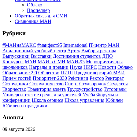
Облако
Пропеллер
Обратная связь для СМИ
Символика МАИ
Рубрики
#МАИнаМАКС
#маифест95
International
IT-центр МАИ
Авиационный учебный центр
Артек
Выборы ректора
Выпускники
Выставки
Достижения студентов
ДПО
Конкурсы
МАИ
МАИ в СМИ
МАИ-95
Мероприятия для
школьников
Награды и премии
Наука
НИРС
Новости
Облако
Образование 2.0
Общество
ПИШ
Предуниверсарий МАИ
Приём гостей
Приоритет-2030
Рейтинги
Ректор
Ректорат
Сотрудники
Сотрудничество
Спорт
Студгородок
Студенты
Творчество
Траектория взлёта
Трудоустройство
Туториалы
Университетские среды для учителей
Учёба
Форумы и
конференции
Школа сервиса
Школа управления
Юбилеи
Юбилеи и праздники
Анонсы
09 августа 2026