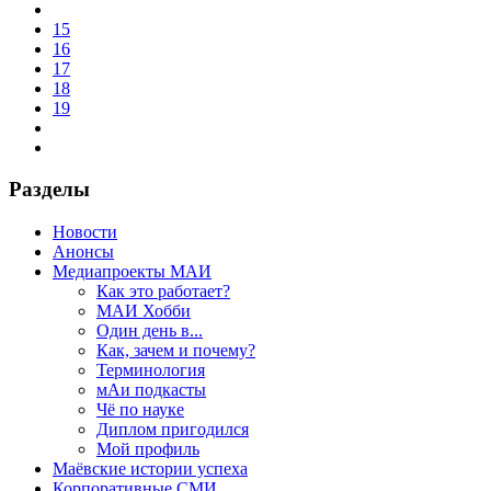
15
16
17
18
19
Разделы
Новости
Анонсы
Медиапроекты МАИ
Как это работает?
МАИ Хобби
Один день в...
Как, зачем и почему?
Терминология
мАи подкасты
Чё по науке
Диплом пригодился
Мой профиль
Маёвские истории успеха
Корпоративные СМИ