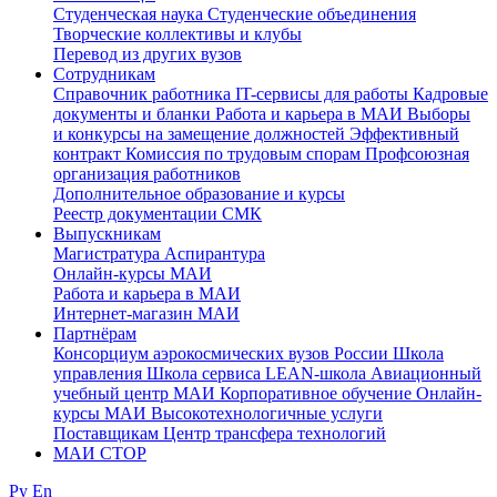
Студенческая наука
Студенческие объединения
Творческие коллективы и клубы
Перевод из других вузов
Сотрудникам
Cправочник работника
IT-сервисы для работы
Кадровые
документы и бланки
Работа и карьера в МАИ
Выборы
и конкурсы на замещение должностей
Эффективный
контракт
Комиссия по трудовым спорам
Профсоюзная
организация работников
Дополнительное образование и курсы
Реестр документации СМК
Выпускникам
Магистратура
Аспирантура
Онлайн-курсы МАИ
Работа и карьера в МАИ
Интернет-магазин МАИ
Партнёрам
Консорциум аэрокосмических вузов России
Школа
управления
Школа сервиса
LEAN-школа
Авиационный
учебный центр МАИ
Корпоративное обучение
Онлайн-
курсы МАИ
Высокотехнологичные услуги
Поставщикам
Центр трансфера технологий
МАИ СТОР
Ру
En