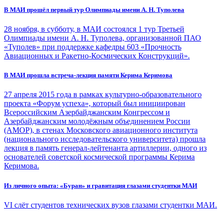
В МАИ прошёл первый тур Олимпиады имени А. Н. Туполева
28 ноября, в субботу, в МАИ состоялся 1 тур Третьей
Олимпиады имени А. Н. Туполева, организованной ПАО
«Туполев» при поддержке кафедры 603 «Прочность
Авиационных и Ракетно-Космических Конструкций».
В МАИ прошла встреча-лекция памяти Керима Керимова
27 апреля 2015 года в рамках культурно-образовательного
проекта «Форум успеха», который был инициирован
Всероссийским Азербайджанским Конгрессом и
Азербайджанским молодёжным объединением России
(АМОР), в стенах Московского авиационного института
(национального исследовательского университета) прошла
лекция в память генерал-лейтенанта артиллерии, одного из
основателей советской космической программы Керима
Керимова.
Из личного опыта: «Буран» и гравитация глазами студентки МАИ
VI слёт студентов технических вузов глазами студентки МАИ.