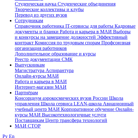
Студенческая наука
Студенческие объединения
Творческие коллективы и клубы
Перевод из других вузов
Сотрудникам
Cправочник работника
IT-сервисы для работы
Кадровые
документы и бланки
Работа и карьера в МАИ
Выборы
и конкурсы на замещение должностей
Эффективный
контракт
Комиссия по трудовым спорам
Профсоюзная
организация работников
Дополнительное образование и курсы
Реестр документации СМК
Выпускникам
Магистратура
Аспирантура
Онлайн-курсы МАИ
Работа и карьера в МАИ
Интернет-магазин МАИ
Партнёрам
Консорциум аэрокосмических вузов России
Школа
управления
Школа сервиса
LEAN-школа
Авиационный
учебный центр МАИ
Корпоративное обучение
Онлайн-
курсы МАИ
Высокотехнологичные услуги
Поставщикам
Центр трансфера технологий
МАИ СТОР
Ру
En