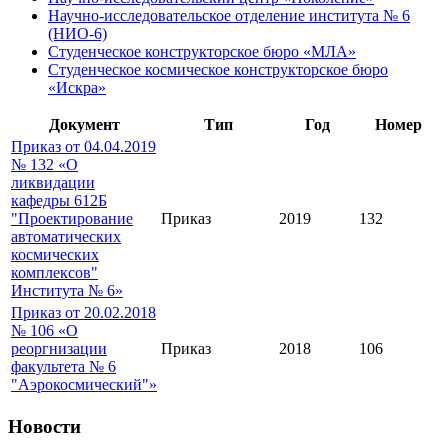
Научно-исследовательское отделение института № 6
(НИО-6)
Студенческое конструкторское бюро «МЛА»
Студенческое космическое конструкторское бюро
«Искра»
Документ
Тип
Год
Номер
Приказ от 04.04.2019
№ 132 «О
ликвидации
кафедры 612Б
"Проектирование
Приказ
2019
132
автоматических
космических
комплексов"
Института № 6»
Приказ от 20.02.2018
№ 106 «О
реоргнизации
Приказ
2018
106
факультета № 6
"Аэрокосмический"»
Новости