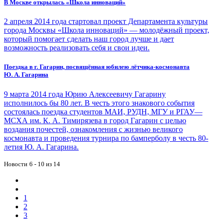
В Москве открылась «Школа инноваций»
2 апреля 2014 года стартовал проект Департамента культуры
города Москвы «Школа инноваций» — молодёжный проект,
который помогает сделать наш город лучше и дает
возможность реализовать себя и свои идеи.
Поездка в г. Гагарин, посвящённая юбилею лётчика-космонавта
Ю. А. Гагарина
9 марта 2014 года Юрию Алексеевичу Гагарину
исполнилось бы 80 лет. В честь этого знакового события
состоялась поездка студентов МАИ, РУДН, МГУ и РГАУ—
МСХА им. К. А. Тимирязева в город Гагарин с целью
воздания почестей, ознакомления с жизнью великого
космонавта и проведения турнира по бамперболу в честь 80-
летия Ю. А. Гагарина.
Новости
6 - 10 из 14
1
2
3